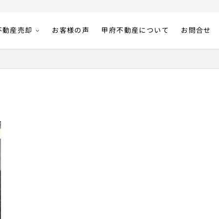
不動産売却
お客様の声
甲府不動産について
お問合せ
入のことなら株式会社甲府不動産｜山梨県甲府