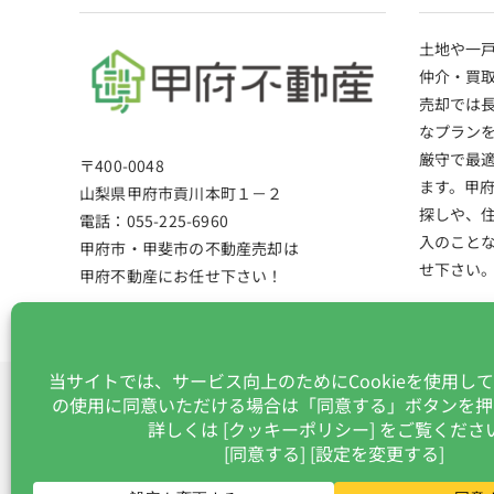
土地や一
仲介・買
売却では
なプラン
厳守で最
〒400-0048
ます。甲
山梨県甲府市貢川本町１－２
探しや、住
電話：055-225-6960
入のこと
甲府市・甲斐市の不動産売却は
せ下さい
甲府不動産にお任せ下さい！