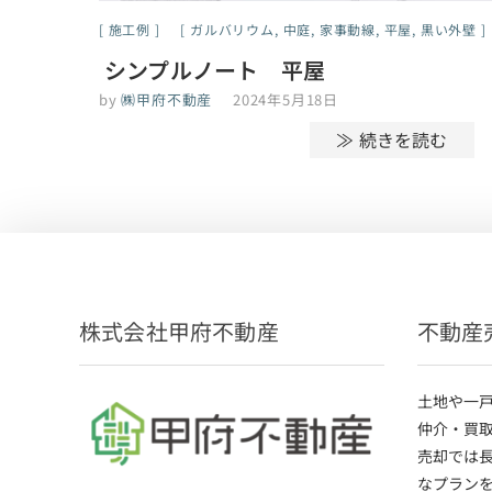
施工例
ガルバリウム
,
中庭
,
家事動線
,
平屋
,
黒い外壁
シンプルノート 平屋
by
㈱甲府不動産
2024年5月18日
≫ 続きを読む
株式会社甲府不動産
不動産
土地や一
仲介・買
売却では
なプラン