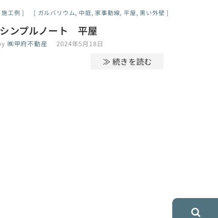
施工例
ガルバリウム
,
中庭
,
家事動線
,
平屋
,
黒い外壁
シンプルノート 平屋
by
㈱甲府不動産
2024年5月18日
≫ 続きを読む