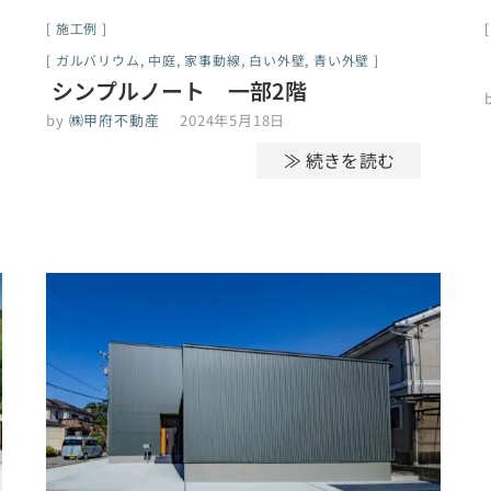
施工例
ガルバリウム
,
中庭
,
家事動線
,
白い外壁
,
青い外壁
シンプルノート 一部2階
by
㈱甲府不動産
2024年5月18日
≫ 続きを読む