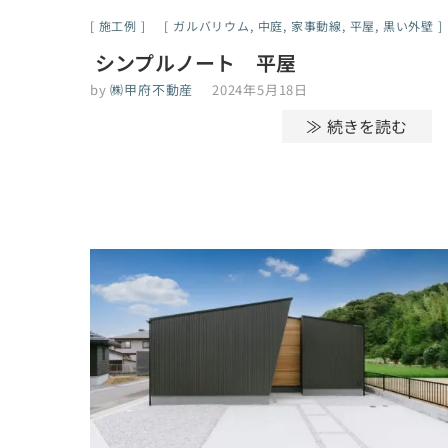
施工例
ガルバリウム
,
中庭
,
家事動線
,
平屋
,
黒い外壁
シンプルノート 平屋
by
㈱甲府不動産
2024年5月18日
≫ 続きを読む