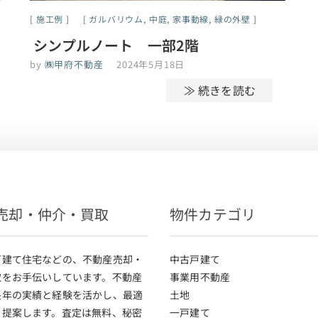
施工例
ガルバリウム
,
中庭
,
家事動線
,
緑の外壁
シンプルノート 一部2階
by
㈱甲府不動産
2024年5月18日
≫ 続きを読む
売却・仲介・買取
物件カテゴリ
戸建て住宅などの、不動産売却・
中古戸建て
取をお手伝いしています。不動産
事業用不動産
長年の実績と経験を活かし、最適
土地
を提案します。査定は無料、秘密
一戸建て