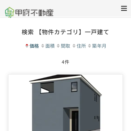
甲府市・甲斐
不動産売買の仲介・買い取りのプロ
フェッショナル
市の不動産売
却・買取・購
検索 【物件カテゴリ】一戸建て
入のことなら
株式会社甲府
価格
面積
間取
住所
築年月
不動産｜山梨
4
件
県甲府市